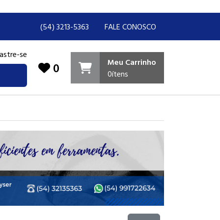
(54) 3213-5363
FALE CONOSCO
astre-se
Meu Carrinho
0
0
ítens