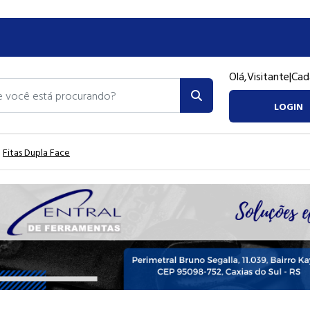
Olá,
Visitante
|
Cad
ocê está procurando?
LOGIN
Fitas Dupla Face