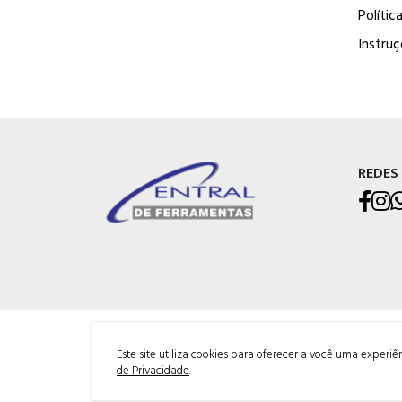
Polític
Instru
REDES
CENTRAL DE FERRAMENTAS GMR LTDA
CNPJ: 07.404.480/0001-03
Este site utiliza cookies para oferecer a você uma experi
Av. Perimetral Bruno Segalla, 11039
de Privacidade
.
Cep: 95098-752 - Caxias do Sul-RS