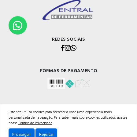
REDES SOCIAIS
FORMAS DE PAGAMENTO
Este site utiliza cookies para oferecer a você uma experiência mais
personalizada de navegação. Para saber mais sobre cookies utilizados, acesse
CENTRAL DE FERRAMENTAS GMR LTDA
nossa
Política de Privacidade
.
CNPJ: 07.404.480/0001-03
Av. Perimetral Bruno Segalla, 11039
Prosseguir
Rejeitar