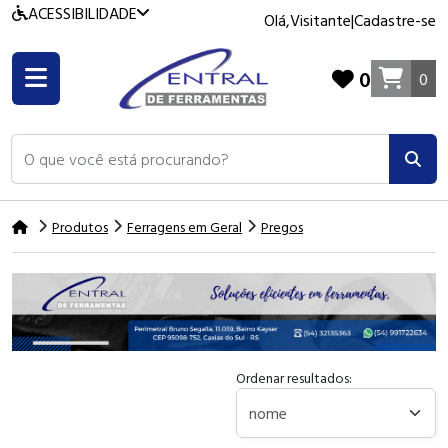
ACESSIBILIDADE
Olá,
Visitante
|
Cadastre-se
0
0
O que você está procurando?
Produtos
Ferragens em Geral
Pregos
Ordenar resultados: