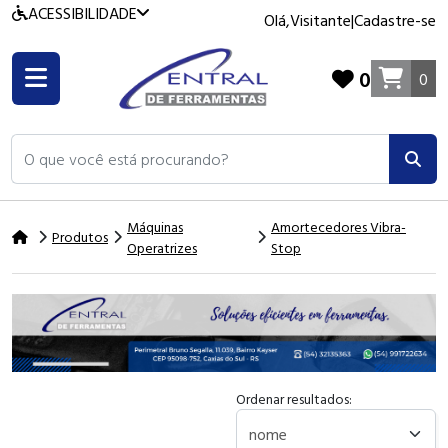
ACESSIBILIDADE
Olá,
Visitante
|
Cadastre-se
0
0
O que você está procurando?
Máquinas
Amortecedores Vibra-
Produtos
Operatrizes
Stop
Ordenar resultados: