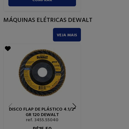
MÁQUINAS ELÉTRICAS DEWALT
VEJA MAIS
DISCO FLAP DE PLÁSTICO 4.1/2"
FURADEIRA/PARAF
GR 120 DEWALT
12V 3/8" 2 BATERI
ref. 3455.55040
DEWALT
ref. 6910.0
R$
15,
50