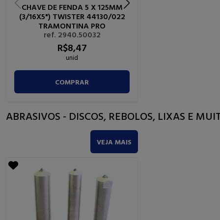
CHAVE DE FENDA 5 X 125MM
CHAVE BIELA 17MM
(3/16X5") TWISTER 44130/022
TRAMONTINA
ref. 2920.0
TRAMONTINA PRO
ref. 2940.50032
R$
40,
6
R$
8,
47
unid
unid
COMPRAR
COMPRA
ABRASIVOS - DISCOS, REBOLOS, LIXAS E MUI
VEJA MAIS