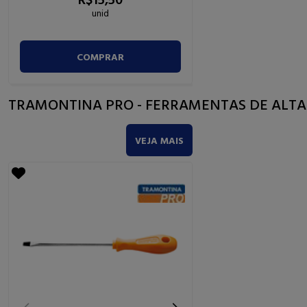
R$
904,
7
unid
unid
COMPRAR
COMPRA
TRAMONTINA PRO - FERRAMENTAS DE ALT
VEJA MAIS