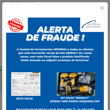
ACESSIBILIDADE
Olá,
Visitante
|
Cadastre-se
0
0
O que você está procurando?
ADESIVOS TEK BOND