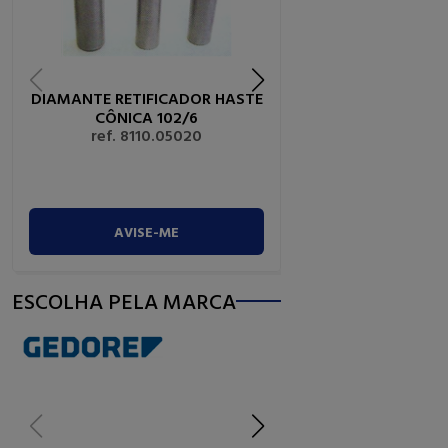
DIAMANTE RETIFICADOR HASTE
REBOLO FERRO 8"X
CÔNICA 102/6
ALCAR
ref. 8110.05020
ref. 8130.2
R$
58,
0
PEÇAS
AVISE-ME
COMPRA
ESCOLHA PELA MARCA