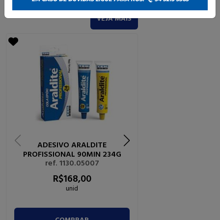
VEJA MAIS
ADESIVO ARALDITE
ADESIVO ANAERÓ
PROFISSIONAL 90MIN 234G
TRAVA QUÍMIC
ref. 1130.05007
ref. 1120.15
R$
168,
00
R$
95,
0
unid
unid
COMPRAR
COMPRA