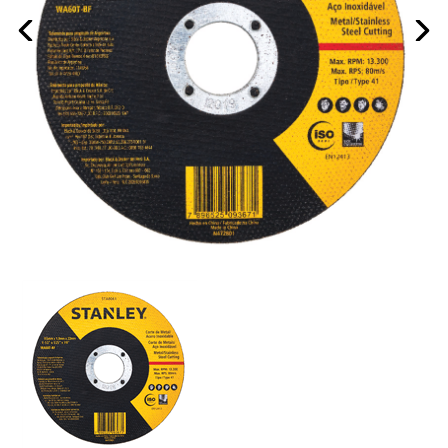
prev
next