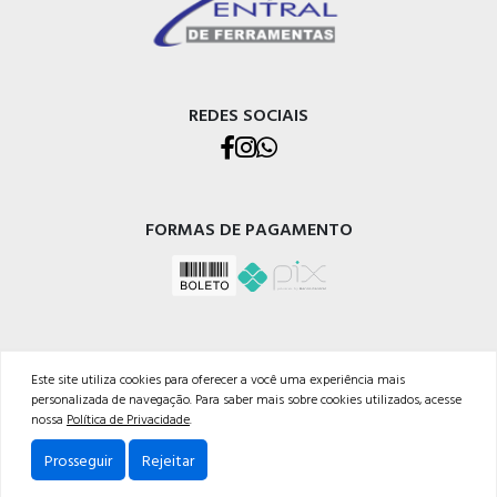
REDES SOCIAIS
FORMAS DE PAGAMENTO
Este site utiliza cookies para oferecer a você uma experiência mais
personalizada de navegação. Para saber mais sobre cookies utilizados, acesse
CENTRAL DE FERRAMENTAS GMR LTDA
nossa
Política de Privacidade
.
CNPJ: 07.404.480/0001-03
Av. Perimetral Bruno Segalla, 11039
Prosseguir
Rejeitar
Cep: 95098-752 - Caxias do Sul-RS