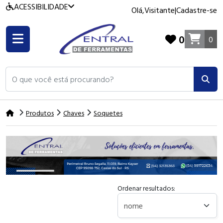
ACESSIBILIDADE
Olá,
Visitante
|
Cadastre-se
0
0
O que você está procurando?
Produtos
Chaves
Soquetes
Ordenar resultados: