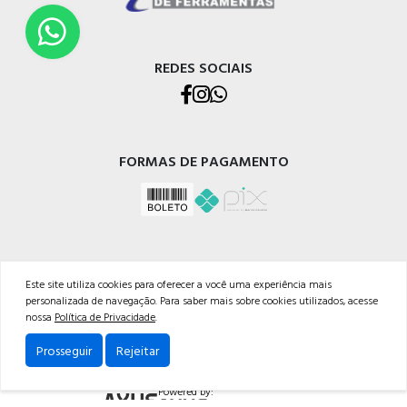
REDES SOCIAIS
FORMAS DE PAGAMENTO
Este site utiliza cookies para oferecer a você uma experiência mais
personalizada de navegação. Para saber mais sobre cookies utilizados, acesse
CENTRAL DE FERRAMENTAS GMR LTDA
nossa
Política de Privacidade
.
CNPJ: 07.404.480/0001-03
Av. Perimetral Bruno Segalla, 11039
Prosseguir
Rejeitar
Cep: 95098-752 - Caxias do Sul-RS
Powered by: