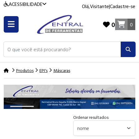
ACESSIBILIDADE
Olá,
Visitante
|
Cadastre-se
0
0
O que você está procurando?
Produtos
EPI's
Máscaras
Ordenar resultados: