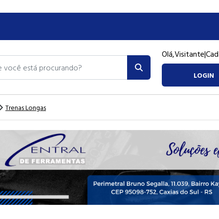
Olá,
Visitante
|
Cad
ocê está procurando?
LOGIN
Trenas Longas