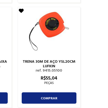
AIXA
TRENA 30M DE AÇO YSL20CM
M
LUFKIN
ref. 9415.05100
R$
55,
04
PEÇAS
COMPRAR