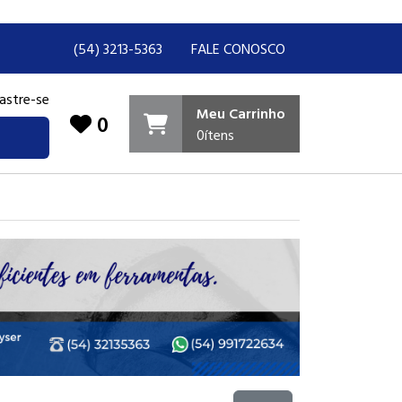
(54) 3213-5363
FALE CONOSCO
astre-se
Meu Carrinho
0
0
ítens