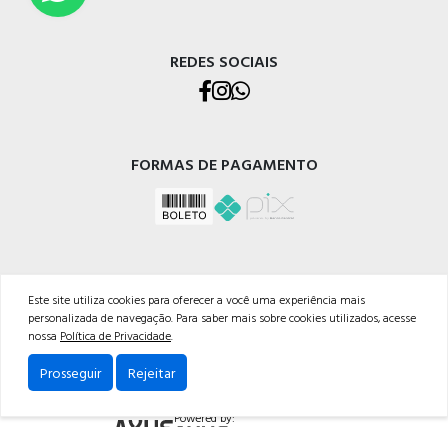
REDES SOCIAIS
FORMAS DE PAGAMENTO
Este site utiliza cookies para oferecer a você uma experiência mais
personalizada de navegação. Para saber mais sobre cookies utilizados, acesse
CENTRAL DE FERRAMENTAS GMR LTDA
nossa
Política de Privacidade
.
CNPJ: 07.404.480/0001-03
Av. Perimetral Bruno Segalla, 11039
Prosseguir
Rejeitar
Cep: 95098-752 - Caxias do Sul-RS
Powered by: