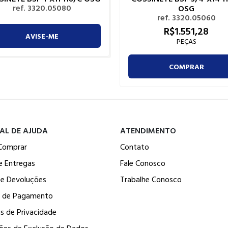
ref. 3320.05080
OSG
ref. 3320.05060
R$
1.551,
28
AVISE-ME
PEÇAS
COMPRAR
AL DE AJUDA
ATENDIMENTO
Comprar
Contato
e Entregas
Fale Conosco
 e Devoluções
Trabalhe Conosco
 de Pagamento
as de Privacidade