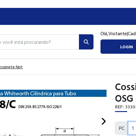
Olá,
Visitante
|
Cad
ocê está procurando?
LOGIN
ossinete Npt
Coss
OSG
REF: 333
next
PC