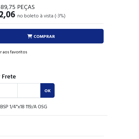
589
,75
PEÇAS
2,06
no boleto à vista (-3%)
COMPRAR
r aos favoritos
 Frete
OK
 BSP 1/4"x18 119/A OSG