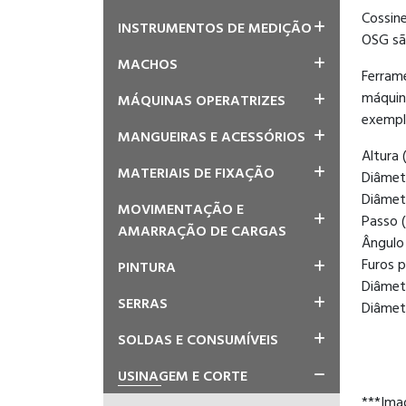
Cossin
INSTRUMENTOS DE MEDIÇÃO
OSG sã
MACHOS
Ferram
máquin
MÁQUINAS OPERATRIZES
exempl
MANGUEIRAS E ACESSÓRIOS
Altura 
MATERIAIS DE FIXAÇÃO
Diâmet
Diâmetr
MOVIMENTAÇÃO E
Passo (
AMARRAÇÃO DE CARGAS
Ângulo 
Furos p
PINTURA
Diâmet
SERRAS
Diâmet
SOLDAS E CONSUMÍVEIS
USINAGEM E CORTE
***Ima