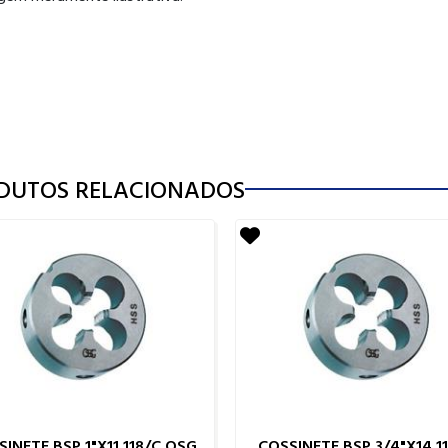
DUTOS RELACIONADOS
INETE BSP 1"X11 118/C OSG
COSSINETE BSP 3/4"X14 1