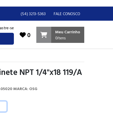
(54) 3213-5363
FALE CONOSCO
astre-se
Meu Carrinho
0
0
ítens
inete NPT 1/4"x18 119/A
0.05020
MARCA: OSG