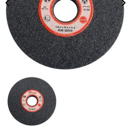
prev
next