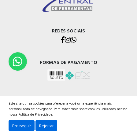
REDES SOCIAIS
FORMAS DE PAGAMENTO
Este site utiliza cookies para oferecer a você uma experiência mais
personalizada de navegação. Para saber mais sobre cookies utilizados, acesse
CENTRAL DE FERRAMENTAS GMR LTDA
nossa
Política de Privacidade
.
CNPJ: 07.404.480/0001-03
Av. Perimetral Bruno Segalla, 11039
Prosseguir
Rejeitar
Cep: 95098-752 - Caxias do Sul-RS